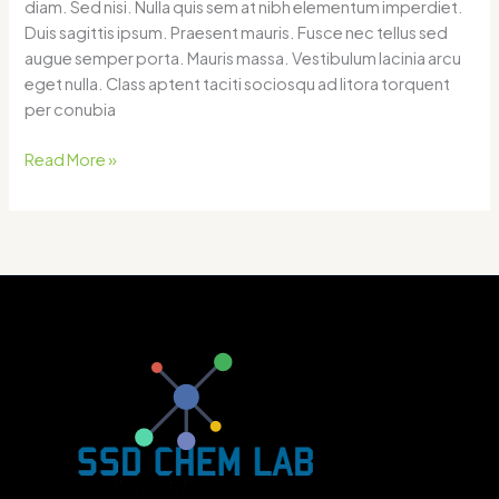
diam. Sed nisi. Nulla quis sem at nibh elementum imperdiet.
Duis sagittis ipsum. Praesent mauris. Fusce nec tellus sed
augue semper porta. Mauris massa. Vestibulum lacinia arcu
eget nulla. Class aptent taciti sociosqu ad litora torquent
per conubia
Read More »