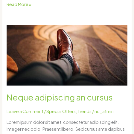
Read More »
Neque
adipiscing
an
cursus
Neque adipiscing an cursus
Leave a Comment
/
Special Offers
,
Trends
/
nc_atmin
Lorem ipsum dolor sit amet, consectetur adipiscing elit.
Integer nec odio. Praesent libero. Sed cursus ante dapibus