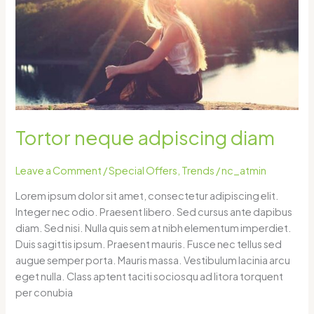
adpiscing
diam
Tortor neque adpiscing diam
Leave a Comment
/
Special Offers
,
Trends
/
nc_atmin
Lorem ipsum dolor sit amet, consectetur adipiscing elit.
Integer nec odio. Praesent libero. Sed cursus ante dapibus
diam. Sed nisi. Nulla quis sem at nibh elementum imperdiet.
Duis sagittis ipsum. Praesent mauris. Fusce nec tellus sed
augue semper porta. Mauris massa. Vestibulum lacinia arcu
eget nulla. Class aptent taciti sociosqu ad litora torquent
per conubia