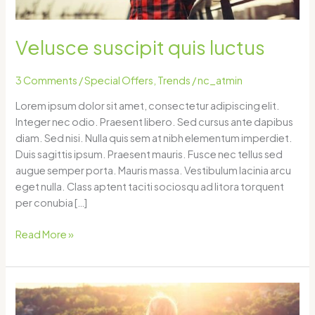
Velusce suscipit quis luctus
3 Comments
/
Special Offers
,
Trends
/
nc_atmin
Lorem ipsum dolor sit amet, consectetur adipiscing elit.
Integer nec odio. Praesent libero. Sed cursus ante dapibus
diam. Sed nisi. Nulla quis sem at nibh elementum imperdiet.
Duis sagittis ipsum. Praesent mauris. Fusce nec tellus sed
augue semper porta. Mauris massa. Vestibulum lacinia arcu
eget nulla. Class aptent taciti sociosqu ad litora torquent
per conubia […]
Read More »
Tortor
neque